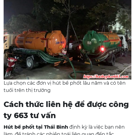
Lựa chọn các đơn vị hút bể phốt lâu năm và có tên
tuổi trên thị trường
Cách thức liên hệ để được công
ty 663 tư vấn
Hút bể phốt tại Thái Bình
định kỳ là việc bạn nên
làm, để tránh các phiền toái liên quan đến tắc