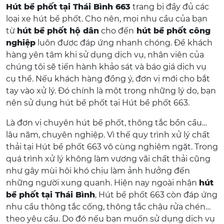
Hút bể phốt tại Thái Bình 663
trang bị đầy đủ các
loại xe hút bể phốt. Cho nên, mọi nhu cầu của bạn
từ
hút bể phốt hộ dân
cho đến
hút bể phốt công
nghiệp
luôn được đáp ứng nhanh chóng. Để khách
hàng yên tâm khi sử dụng dịch vụ, nhân viên của
chúng tôi sẽ tiến hành khảo sát và báo giá dịch vụ
cụ thể. Nếu khách hàng đồng ý, đơn vị mới cho bắt
tay vào xử lý. Đó chính là một trong những lý do, bạn
nên sử dụng hút bể phốt tại Hút bể phốt 663.
Là đơn vị chuyên hút bể phốt, thông tắc bồn cầu…
lâu năm, chuyên nghiệp. Vì thế quy trình xử lý chất
thải tại Hút bể phốt 663 vô cùng nghiêm ngặt. Trong
quá trình xử lý không làm vương vãi chất thải cũng
như gây mùi hôi khó chịu làm ảnh hưởng đến
những người xung quanh. Hiện nay ngoài nhận
hút
bể phốt tại Thái Bình
, Hút bể phốt 663 còn đáp ứng
nhu cầu thông tắc cống, thông tắc chậu rửa chén…
theo yêu cầu. Do đó nếu bạn muốn sử dụng dịch vụ