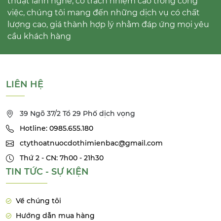
thuật lành nghề, có trách nhiệm cao trong công
việc, chúng tôi mang đến những dịch vụ có chất
lượng cao, giá thành hợp lý nhằm đáp ứng mọi yêu
cầu khách hàng
LIÊN HỆ
39 Ngõ 37/2 Tổ 29 Phố dịch vọng
Hotline: 0985.655.180
ctythoatnuocdothimienbac@gmail.com
Thứ 2 - CN: 7h00 - 21h30
TIN TỨC - SỰ KIỆN
Về chúng tôi
Hướng dẫn mua hàng