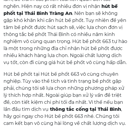
nghẽn. Hiện nay có rất nhiều đơn vị nhận
hút bể
phốt tại Thái Bình Tràng An
. Nên bạn sẽ không
gặp khó khăn khi cần hút bể phốt. Tuy nhiên để yên
tâm bể phốt được hút sạch sẽ, việc lựa chọn đơn vị
thông tắc bể phốt Thái Bình có nhiều năm kinh
nghiệm vô cùng quan trọng. Hút bể phốt 663 tự hào
là một trong những địa chỉ nhận hút bể phốt được
nhiều khách hàng lựa chọn. Ngoài chất lượng dịch
vụ tốt, còn đi cùng giá hút bể phốt vô cùng hấp dẫn.
Hút bể phốt tại Hút bể phốt 663 vô cùng chuyên
nghiệp. Tùy vào thể tích và tình trạng bể phốt gặp
phải, chúng tôi sẽ lựa chọn những phương pháp xử
lý thích hợp nhất. Ngoài giúp bạn xử lý vấn đề triệt
để, còn tiết kiệm chi phí tối đa nhất. Vì thế nếu bạn
lần đầu tìm dịch vụ
thông tắc cống tại Thái Bình
,
hãy gọi ngay cho Hút bể phốt 663 nhé. Chúng tôi
cam kết bạn vô cùng hài lòng về chất lượng dịch vụ.