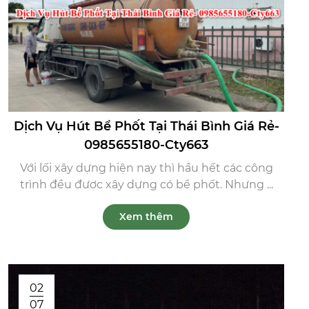
Dịch Vụ Hút Bể Phốt Tại Thái Bình Giá Rẻ-
0985655180-Cty663
Với lối xây dựng hiện nay thì hầu hết các công
trình đều được xây dựng có bể phốt. Nhưng ...
Xem thêm
02
07