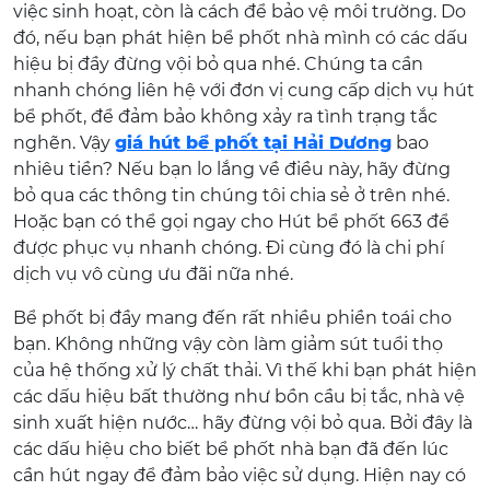
việc sinh hoạt, còn là cách để bảo vệ môi trường. Do
đó, nếu bạn phát hiện bể phốt nhà mình có các dấu
hiệu bị đầy đừng vội bỏ qua nhé. Chúng ta cần
nhanh chóng liên hệ với đơn vị cung cấp dịch vụ hút
bể phốt, để đảm bảo không xảy ra tình trạng tắc
nghẽn. Vậy
giá hút bể phốt tại Hải Dương
bao
nhiêu tiền? Nếu bạn lo lắng về điều này, hãy đừng
bỏ qua các thông tin chúng tôi chia sẻ ở trên nhé.
Hoặc bạn có thể gọi ngay cho Hút bể phốt 663 để
được phục vụ nhanh chóng. Đi cùng đó là chi phí
dịch vụ vô cùng ưu đãi nữa nhé.
Bể phốt bị đầy mang đến rất nhiều phiền toái cho
bạn. Không những vậy còn làm giảm sút tuổi thọ
của hệ thống xử lý chất thải. Vì thế khi bạn phát hiện
các dấu hiệu bất thường như bồn cầu bị tắc, nhà vệ
sinh xuất hiện nước… hãy đừng vội bỏ qua. Bởi đây là
các dấu hiệu cho biết bể phốt nhà bạn đã đến lúc
cần hút ngay để đảm bảo việc sử dụng. Hiện nay có