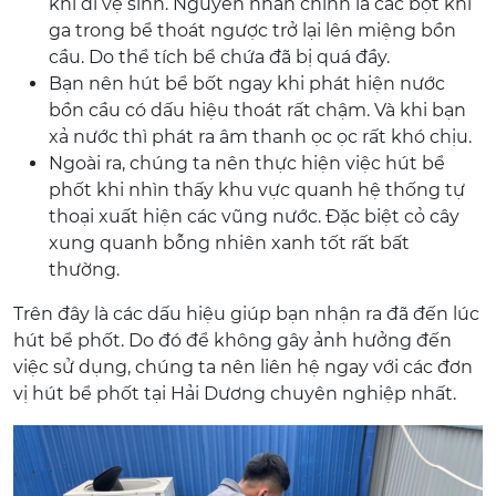
khi đi vệ sinh. Nguyên nhân chính là các bọt khí
ga trong bể thoát ngược trở lại lên miệng bồn
cầu. Do thể tích bể chứa đã bị quá đầy.
Bạn nên hút bể bốt ngay khi phát hiện nước
bồn cầu có dấu hiệu thoát rất chậm. Và khi bạn
xả nước thì phát ra âm thanh ọc ọc rất khó chịu.
Ngoài ra, chúng ta nên thực hiện việc hút bể
phốt khi nhìn thấy khu vực quanh hệ thống tự
thoại xuất hiện các vũng nước. Đặc biệt cỏ cây
xung quanh bỗng nhiên xanh tốt rất bất
thường.
Trên đây là các dấu hiệu giúp bạn nhận ra đã đến lúc
hút bể phốt. Do đó để không gây ảnh hưởng đến
việc sử dụng, chúng ta nên liên hệ ngay với các đơn
vị hút bể phốt tại Hải Dương chuyên nghiệp nhất.