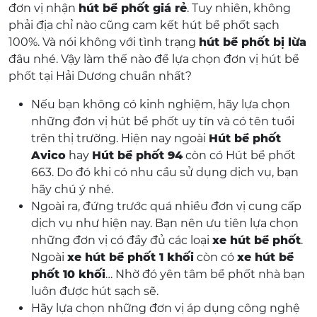
đơn vị nhận
hút bể phốt giá rẻ
. Tuy nhiên, không
phải địa chỉ nào cũng cam kết hút bể phốt sạch
100%. Và nói không với tình trạng
hút bể phốt bị lừa
đâu nhé. Vậy làm thế nào để lựa chọn đơn vị hút bể
phốt tại Hải Dương chuẩn nhất?
Nếu bạn không có kinh nghiệm, hãy lựa chọn
những đơn vị hút bể phốt uy tín và có tên tuổi
trên thị trường. Hiện nay ngoài
Hút bể phốt
Avico
hay
Hút bể phốt 94
còn có Hút bể phốt
663. Do đó khi có nhu cầu sử dụng dịch vụ, bạn
hãy chú ý nhé.
Ngoài ra, đứng trước quá nhiều đơn vị cung cấp
dịch vụ như hiện nay. Bạn nên ưu tiên lựa chọn
những đơn vị có đầy đủ các loại
xe hút bể phốt
.
Ngoài
xe hút bể phốt 1 khối
còn có
xe hút bể
phốt 10 khối
… Nhờ đó yên tâm bể phốt nhà bạn
luôn được hút sạch sẽ.
Hãy lựa chọn những đơn vị áp dụng công nghệ