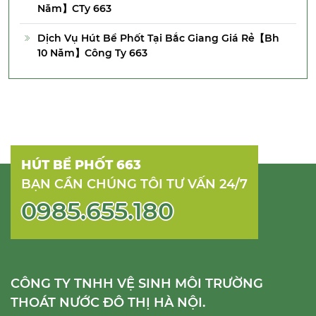
Năm】CTy 663
Dịch Vụ Hút Bể Phốt Tại Bắc Giang Giá Rẻ【Bh
10 Năm】Công Ty 663
HÚT BỂ PHỐT 663
BẠN CẦN CHÚNG TÔI TƯ VẤN 24/7
0985.655.180
CÔNG TY TNHH VỆ SINH MÔI TRƯỜNG
THOÁT NƯỚC ĐÔ THỊ HÀ NỘI.