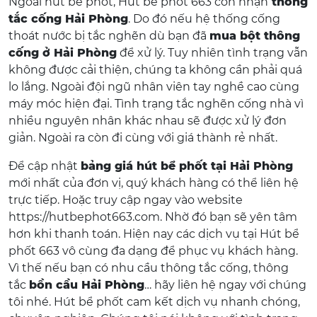
Ngoài hút bể phốt, Hút bể phốt 663 còn nhận
thông
tắc cống Hải Phòng
. Do đó nếu hệ thống cống
thoát nước bị tắc nghẽn dù bạn đã
mua bột thông
cống ở Hải Phòng
để xử lý. Tuy nhiên tình trạng vẫn
không được cải thiện, chúng ta không cần phải quá
lo lắng. Ngoài đội ngũ nhân viên tay nghề cao cùng
máy móc hiện đại. Tình trạng tắc nghẽn cống nhà vì
nhiều nguyên nhân khác nhau sẽ được xử lý đơn
giản. Ngoài ra còn đi cùng với giá thành rẻ nhất.
Để cập nhật
bảng giá hút bể phốt tại Hải Phòng
mới nhất của đơn vị, quý khách hàng có thể liên hệ
trực tiếp. Hoặc truy cập ngay vào website
https://hutbephot663.com. Nhờ đó bạn sẽ yên tâm
hơn khi thanh toán. Hiện nay các dịch vụ tại Hút bể
phốt 663 vô cùng đa dạng để phục vụ khách hàng.
Vì thế nếu bạn có nhu cầu thông tắc cống, thông
tắc
bồn cầu Hải Phòng
… hãy liên hệ ngay với chúng
tôi nhé. Hút bể phốt cam kết dịch vụ nhanh chóng,