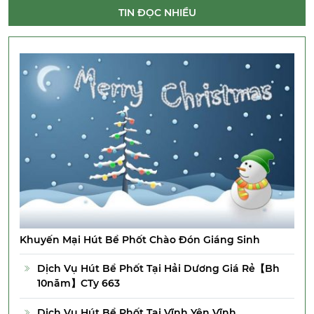
TIN ĐỌC NHIỀU
Khuyến Mại Hút Bể Phốt Chào Đón Giáng Sinh
Dịch Vụ Hút Bể Phốt Tại Hải Dương Giá Rẻ【Bh
10năm】CTy 663
Dịch Vụ Hút Bể Phốt Tại Vĩnh Yên Vĩnh