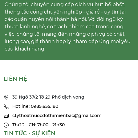
Chúng tôi chuyên cung cấp dịch vụ hút bể phốt,
thông tắc cống chuyên nghiệp - giá rẻ - uy tín tại
các quận huyện nội thành hà nội. Với đội ngũ kỹ
thuật lành nghề, có trách nhiệm cao trong công
việc, chúng tôi mang đến những dịch vụ có chất
lượng cao, giá thành hợp lý nhằm đáp ứng mọi yêu
cầu khách hàng
LIÊN HỆ
39 Ngõ 37/2 Tổ 29 Phố dịch vọng
Hotline: 0985.655.180
ctythoatnuocdothimienbac@gmail.com
Thứ 2 - CN: 7h00 - 21h30
TIN TỨC - SỰ KIỆN