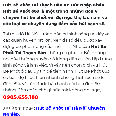
Hút Bể Phốt Tại Thạch Bàn Xe Hút Nhập Khẩu,
Hút Bể Phốt 663 là một trong những đơn vị
chuyên hút bể phốt với đội ngũ thợ lâu năm và
các loại xe chuyên dụng đảm bảo hút sạch sẽ.
Tại thủ đô Hà Nội, lượng dẫn cư sinh sống tại đây và
các quận huyện rất lớn. Nên đa số đều được xây
dựng bể phốt riêng của mỗi nhà. Nhu cầu
Hút Bể
Phốt Tại Thạch Bàn
không có gì xa lạ. Bởi những
nơi này thường xuyên có lượng dân cư lớn tập trung
sinh sống và làm việc. Vì vậy nên chọn dịch vụ Hút
Bể Phốt ở đâu uy tín để tiến hành. Hút Bể Phốt 663
có tiến độ thực hiện nhanh chóng, hút sạch sẽ lên
đến 99% và còn được bảo hành dài hạn đến 60
tháng. Còn chần chờ gì nữa mà không gọi ngay
0985.655.180
.
,>>> Xem ngay :
Hút Bể Phốt Tại Hà Nội Chuyên
Nghiệp.