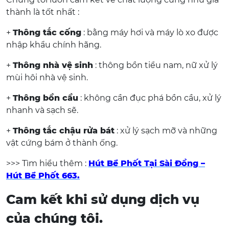
thành là tốt nhất :
+
Thông tắc cống
: bằng máy hơi và máy lò xo được
nhập khẩu chính hãng.
+
Thông nhà vệ sinh
: thông bồn tiểu nam, nữ xử lý
mùi hôi nhà vệ sinh.
+
Thông bồn cầu
: không cần đục phá bồn cầu, xử lý
nhanh và sạch sẽ.
+
Thông tắc chậu rửa bát
: xử lý sạch mỡ và những
vật cứng bám ở thành ống.
>>> Tìm hiểu thêm :
Hút Bể Phốt Tại Sài Đồng –
Hút Bể Phốt 663.
Cam kết khi sử dụng dịch vụ
của chúng tôi.