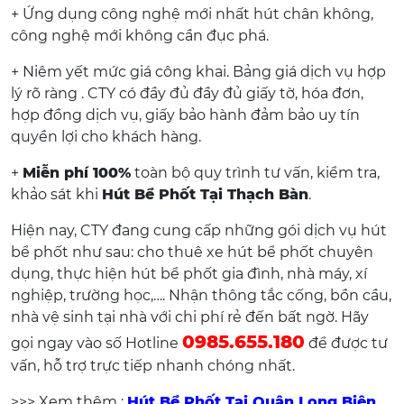
+ Ứng dụng công nghệ mới nhất hút chân không,
công nghệ mới không cần đục phá.
+ Niêm yết mức giá công khai. Bảng giá dịch vụ hợp
lý rõ ràng . CTY có đầy đủ đầy đủ giấy tờ, hóa đơn,
hợp đồng dịch vụ, giấy bảo hành đảm bảo uy tín
quyền lợi cho khách hàng.
+
Miễn phí 100%
toàn bộ quy trình tư vấn, kiểm tra,
khảo sát khi
Hút Bể Phốt Tại Thạch Bàn
.
Hiện nay, CTY đang cung cấp những gói dịch vụ hút
bể phốt như sau: cho thuê xe hút bể phốt chuyên
dụng, thực hiện hút bể phốt gia đình, nhà máy, xí
nghiệp, trường học,…. Nhận thông tắc cống, bồn cầu,
nhà vệ sinh tại nhà với chi phí rẻ đến bất ngờ. Hãy
0985.655.180
gọi ngay vào số Hotline
để được tư
vấn, hỗ trợ trực tiếp nhanh chóng nhất.
>>> Xem thêm :
Hút Bể Phốt Tại Quận Long Biên