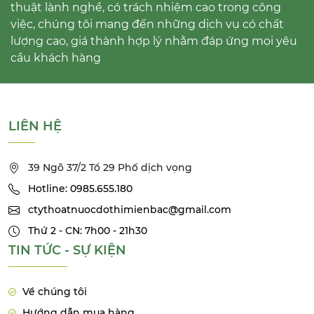
thuật lành nghề, có trách nhiệm cao trong công
việc, chúng tôi mang đến những dịch vụ có chất
lượng cao, giá thành hợp lý nhằm đáp ứng mọi yêu
cầu khách hàng
LIÊN HỆ
39 Ngõ 37/2 Tổ 29 Phố dịch vọng
Hotline: 0985.655.180
ctythoatnuocdothimienbac@gmail.com
Thứ 2 - CN: 7h00 - 21h30
TIN TỨC - SỰ KIỆN
Về chúng tôi
Hướng dẫn mua hàng