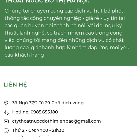
THOÁT NƯỚC ĐÔ THỊ HÀ NỘI.
Chúng tôi chuyên cung cấp dịch vụ hút bể phốt,
thông tắc cống chuyên nghiệp - giá rẻ - uy tín tại
các quận huyện nội thành hà nội. Với đội ngũ kỹ
thuật lành nghề, có trách nhiệm cao trong công
việc, chúng tôi mang đến những dịch vụ có chất
lượng cao, giá thành hợp lý nhằm đáp ứng mọi yêu
cầu khách hàng
LIÊN HỆ
39 Ngõ 37/2 Tổ 29 Phố dịch vọng
Hotline: 0985.655.180
ctythoatnuocdothimienbac@gmail.com
Thứ 2 - CN: 7h00 - 21h30