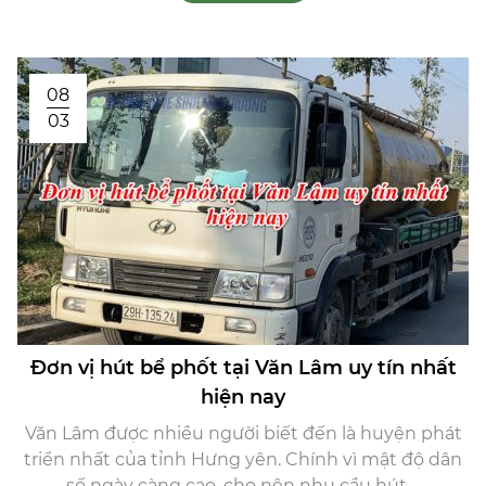
08
03
Đơn vị hút bể phốt tại Văn Lâm uy tín nhất
hiện nay
Văn Lâm được nhiều người biết đến là huyện phát
triển nhất của tỉnh Hưng yên. Chính vì mật độ dân
số ngày càng cao, cho nên nhu cầu hút ...