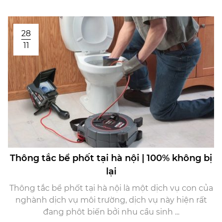
28
11
Thông tắc bể phốt tại hà nội | 100% không bị
lại
Thông tắc bể phốt tại hà nội là một dịch vụ con của
nghành dịch vụ môi trường, dịch vụ này hiện rất
đang phôt biến bởi nhu cầu sinh ...