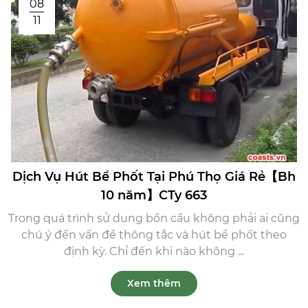
08
11
Dịch Vụ Hút Bể Phốt Tại Phú Thọ Giá Rẻ【Bh
10 năm】CTy 663
Trong quá trình sử dụng bồn cầu không phải ai cũng
chú ý đến vấn đề thông tắc và hút bể phốt theo
định kỳ. Chỉ đến khi nào không ...
Xem thêm