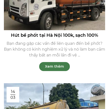
Hút bể phốt tại Hà Nội 100k, sạch 100%
Bạn đang gặp các vấn đề liên quan đến bể phốt?
Bạn không có kinh nghiệm xử lý và nó làm bạn cảm
thấy bất an mỗi lần đi vệ ...
Xem thêm
14
03