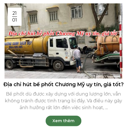
21
01
Địa chỉ hút bể phốt Chương Mỹ uy tín, giá tốt?
Bể phốt dù được xây dựng với dung lượng lớn, vẫn
không tránh được tình trạng bị đầy. Và điều này gây
ảnh hưởng rất lớn đến việc sinh hoạt, ...
Xem thêm