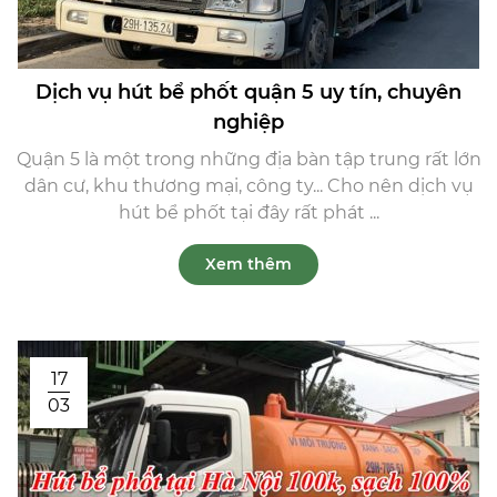
Dịch vụ hút bể phốt quận 5 uy tín, chuyên
nghiệp
Quận 5 là một trong những địa bàn tập trung rất lớn
dân cư, khu thương mại, công ty... Cho nên dịch vụ
hút bể phốt tại đây rất phát ...
Xem thêm
17
03