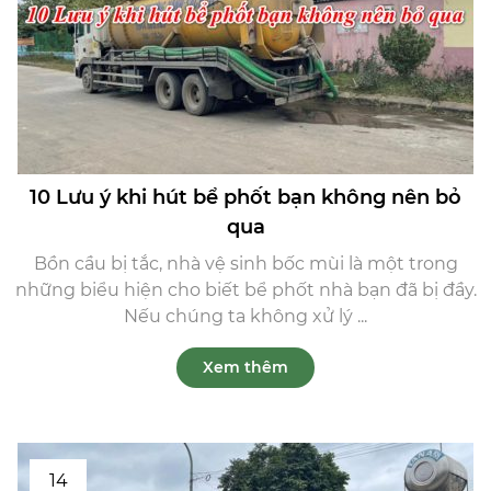
10 Lưu ý khi hút bể phốt bạn không nên bỏ
qua
Bồn cầu bị tắc, nhà vệ sinh bốc mùi là một trong
những biểu hiện cho biết bể phốt nhà bạn đã bị đầy.
Nếu chúng ta không xử lý ...
Xem thêm
14