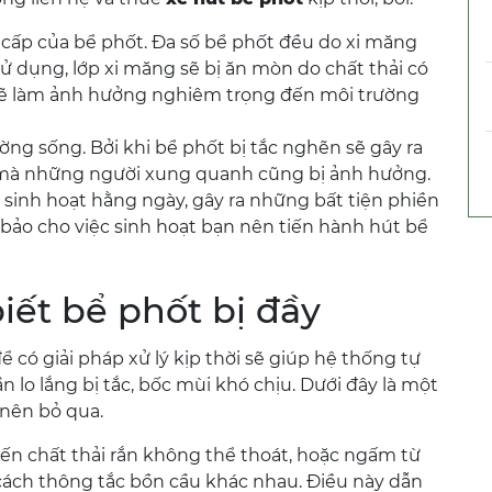
cấp của bể phốt. Đa số bể phốt đều do xi măng
 sử dụng, lớp xi măng sẽ bị ăn mòn do chất thải có
t sẽ làm ảnh hưởng nghiêm trọng đến môi trường
ng sống. Bởi khi bể phốt bị tắc nghẽn sẽ gây ra
n mà những người xung quanh cũng bị ảnh hưởng.
sinh hoạt hằng ngày, gây ra những bất tiện phiền
bảo cho việc sinh hoạt bạn nên tiến hành hút bể
iết bể phốt bị đầy
ể có giải pháp xử lý kịp thời sẽ giúp hệ thống tự
lo lắng bị tắc, bốc mùi khó chịu. Dưới đây là một
nên bỏ qua.
n chất thải rắn không thể thoát, hoặc ngấm từ
cách thông tắc bồn cầu khác nhau. Điều này dẫn