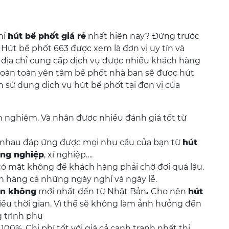
hỉ
hút bể phốt giá rẻ
nhất hiện nay? Đứng trước
 Hút bể phốt 663 được xem là đơn vị uy tín và
 địa chỉ cung cấp dịch vụ được nhiều khách hàng
 hoàn toàn yên tâm bể phốt nhà bạn sẽ được hút
n sử dụng dịch vụ hút bể phốt tại đơn vị của
h nghiệm. Và nhận được nhiều đánh giá tốt từ
ác nhau đáp ứng được mọi nhu cầu của bạn từ
hút
ông nghiệp
, xí nghiệp….
có mặt không để khách hàng phải chờ đợi quá lâu.
h hàng cả những ngày nghỉ và ngày lễ.
ân không
mới nhất đến từ Nhật Bản
.
Cho nên
hút
ều thời gian. Vì thế sẽ không làm ảnh hưởng đến
g trình phụ
00%. Chi phí tốt với giá cả cạnh tranh nhất thị