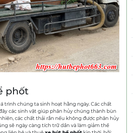
?
ể phốt
uá trình chúng ta sinh hoạt hằng ngày. Các chất
i đây các sinh vật giúp phân hủy chúng thành bùn
 nhiên, các chất thải rắn nếu không được phân hủy
húng sẽ ngày càng tích trữ dần và làm giảm thể
óng liên hệ và thuê
xe hút bể phốt
kịp thời, bởi: