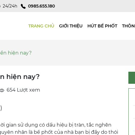
24/24h
0985.655.180
TRANG CHỦ
GIỚI THIỆU
HÚT BỂ PHỐT
THÔN
iền hiện nay?
ền hiện nay?
654 Lượt xem
)
ời gian sử dụng có dấu hiệu bị tràn, tắc nghẽn
uyên nhân là bể phốt của nhà bạn bị đầy do thói