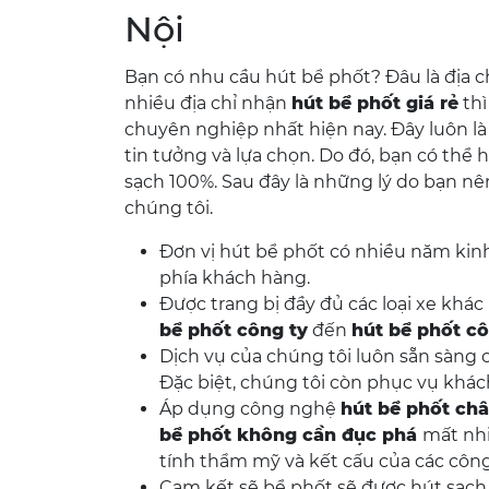
Nội
Bạn có nhu cầu hút bể phốt? Đâu là địa c
nhiều địa chỉ nhận
hút bể phốt giá rẻ
thì
chuyên nghiệp nhất hiện nay. Đây luôn là
tin tưởng và lựa chọn. Do đó, bạn có thể
sạch 100%. Sau đây là những lý do bạn nê
chúng tôi.
Đơn vị hút bể phốt có nhiều năm kin
phía khách hàng.
Được trang bị đầy đủ các loại xe kh
bể phốt công ty
đến
hút bể phốt c
Dịch vụ của chúng tôi luôn sẵn sàng 
Đặc biệt, chúng tôi còn phục vụ khác
Áp dụng công nghệ
hút bể phốt ch
bể phốt không cần đục phá
mất nhi
tính thẩm mỹ và kết cấu của các côn
Cam kết sẽ bể phốt sẽ được hút sạch 1