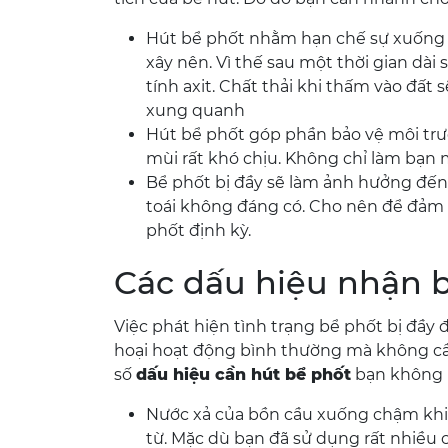
Hút bể phốt nhằm hạn chế sự xuống 
xây nên. Vì thế sau một thời gian dài
tính axit. Chất thải khi thấm vào đấ
xung quanh
Hút bể phốt góp phần bảo vệ môi trườ
mùi rất khó chịu. Không chỉ làm bạ
Bể phốt bị đầy sẽ làm ảnh hưởng đến 
toái không đáng có. Cho nên để đảm 
phốt định kỳ.
Các dấu hiệu nhận b
Việc phát hiện tình trạng bể phốt bị đầy đ
hoại hoạt động bình thường mà không cần 
số
dấu hiệu cần hút bể phốt
bạn không 
Nước xả của bồn cầu xuống chậm khiế
từ. Mặc dù bạn đã sử dụng rất nhiều 