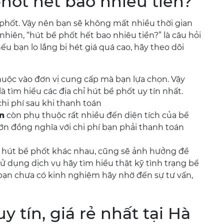
hốt hết bao nhiêu tiền?
 phốt. Vậy nên bạn sẽ không mất nhiều thời gian
nhiên, “hút bể phốt hết bao nhiêu tiền?” là câu hỏi
 bạn lo lắng bị hét giá quá cao, hãy theo dõi
huộc vào đơn vị cung cấp mà bạn lựa chọn. Vậy
à tìm hiểu các địa chỉ hút bể phốt uy tín nhất.
hi phí sau khi thanh toán
ền
còn phụ thuộc rất nhiều đến diện tích của bể
lớn đồng nghĩa với chi phí bạn phải thanh toán
hút bể phốt khác nhau, cũng sẽ ảnh hưởng để
sử dụng dịch vụ hãy tìm hiểu thật kỹ tình trạng bể
bạn chưa có kinh nghiệm hãy nhờ đến sự tư vấn,
y tín, giá rẻ nhất tại Hà